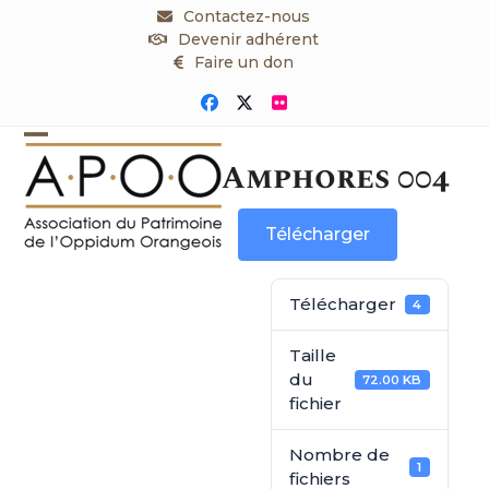
Skip
Contactez-nous
to
Devenir adhérent
content
Faire un don
Facebook
Twitter
Flickr
Open
Close
Amphores 004
mobile
mobile
menu
menu
Télécharger
Télécharger
4
Taille
du
72.00 KB
fichier
Nombre de
1
fichiers