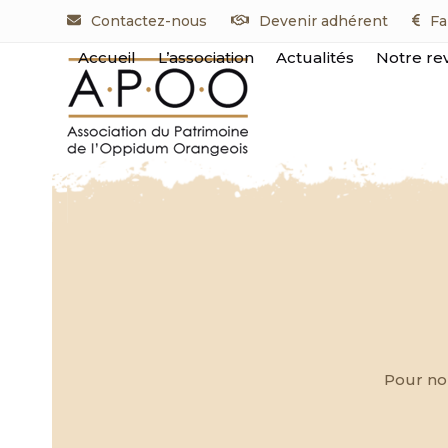
Skip
Contactez-nous
Devenir adhérent
Fa
to
content
Accueil
L’association
Actualités
Notre re
Pour nou