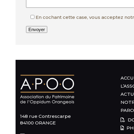
En cochant cette case, vous acceptez not
ACCU
L’AS
ACTU
NOTR
PARC
148 rue Contrescarpe
DO
84100 ORANGE
PH