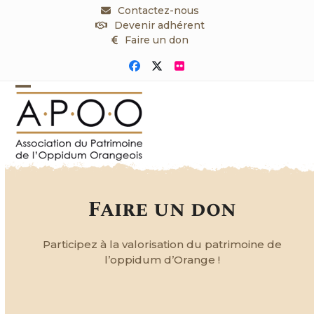
Skip
Contactez-nous
to
Devenir adhérent
content
Faire un don
Facebook
Twitter
Flickr
Open
Close
mobile
mobile
menu
menu
Faire un don
Participez à la valorisation du patrimoine de
l’oppidum d’Orange !