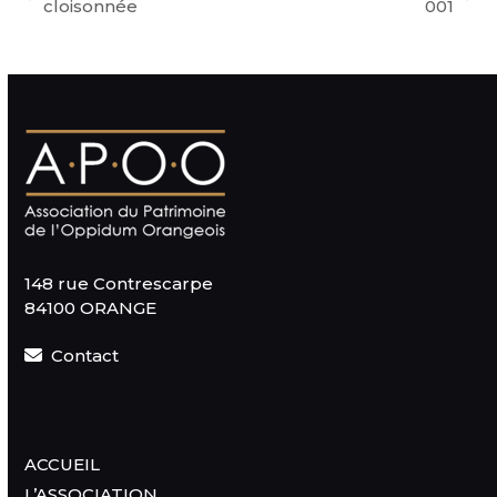
previous
next
cloisonnée
001
post:
post:
148 rue Contrescarpe
84100 ORANGE
Contact
ACCUEIL
L’ASSOCIATION