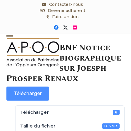
Skip
Contactez-nous
to
Devenir adhérent
content
Faire un don
Facebook
Twitter
Flickr
Open
Close
BNF Notice
mobile
mobile
biographique
menu
menu
sur Joesph
Prosper Renaux
Télécharger
Télécharger
6
Taille du fichier
1.63 MB