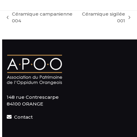
Céramique campanienne
Céramique sigilée
previous
next
004
001
post:
post:
148 rue Contrescarpe
84100 ORANGE
Contact