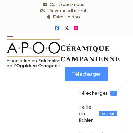
Skip
Contactez-nous
to
Devenir adhérent
content
Faire un don
Facebook
Twitter
Flickr
Open
Close
Céramique
mobile
mobile
campanienne
menu
menu
Télécharger
Télécharger
5
Taille
du
75.11 KB
fichier