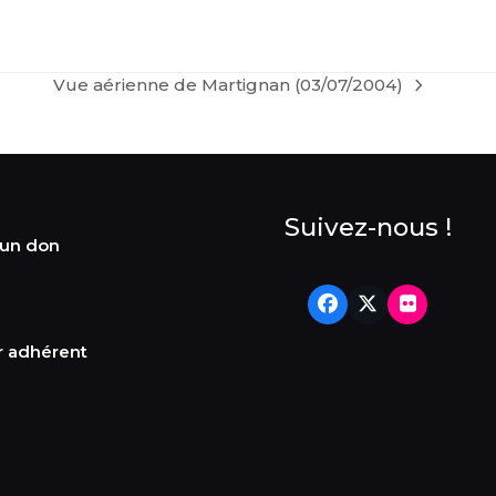
Vue aérienne de Martignan (03/07/2004)
next
post:
Suivez-nous !
 un don
Facebook
Twitter
Flickr
r adhérent