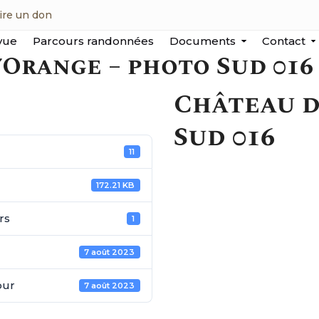
ire un don
vue
Parcours randonnées
Documents
Contact
’Orange – photo Sud 016
Château d
Sud 016
11
172.21 KB
rs
1
7 août 2023
our
7 août 2023