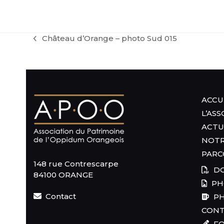
Château d’Orange – photo Sud 015
previous
post:
ACCU
L’AS
ACTU
NOTR
PARC
148 rue Contrescarpe
DO
84100 ORANGE
PH
Contact
PH
CON
FO