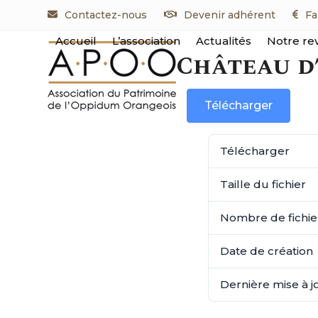
Skip
Contactez-nous
Devenir adhérent
Fa
to
content
Accueil
L’association
Actualités
Notre re
Château d
Télécharger
Télécharger
Taille du fichier
Nombre de fichie
Date de création
Dernière mise à j