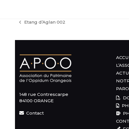
Etang d’Aglan 002
previous
post:
ACCU
L’AS
ACTU
NOTR
PARC
148 rue Contrescarpe
DO
84100 ORANGE
PH
Contact
PH
CON
FO