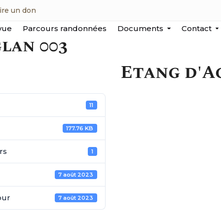
ire un don
vue
Parcours randonnées
Documents
Contact
lan 003
Etang d'A
11
177.76 KB
rs
1
7 août 2023
our
7 août 2023