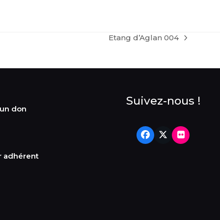
Etang d’Aglan 004
next
post:
Suivez-nous !
 un don
Facebook
Twitter
Flickr
r adhérent