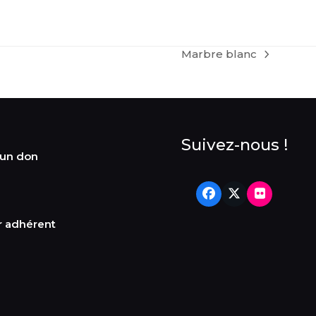
Marbre blanc
next
post:
Suivez-nous !
 un don
Facebook
Twitter
Flickr
r adhérent