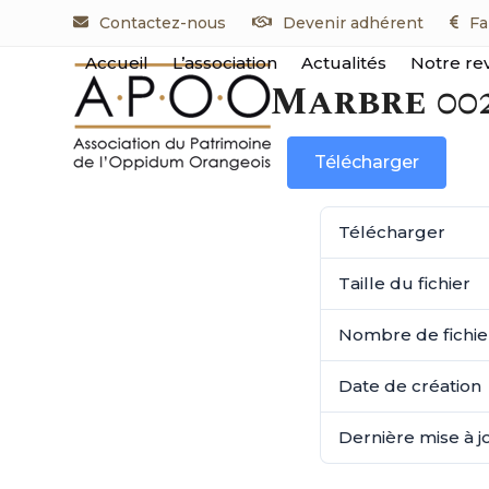
Skip
Contactez-nous
Devenir adhérent
Fa
to
content
Accueil
L’association
Actualités
Notre re
Marbre 00
Télécharger
Télécharger
Taille du fichier
Nombre de fichie
Date de création
Dernière mise à j