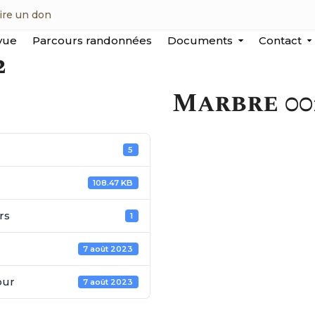
ire un don
vue
Parcours randonnées
Documents
Contact
2
Marbre 00
5
108.47 KB
rs
1
7 août 2023
our
7 août 2023