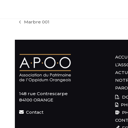
Marbre 001
previous
post:
ACCU
L’AS
ACTU
NOTR
PARC
148 rue Contrescarpe
DO
84100 ORANGE
PH
Contact
PH
CON
FO