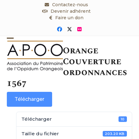
Skip
Contactez-nous
to
Devenir adhérent
content
Faire un don
Facebook
Twitter
Flickr
Open
Close
Orange
mobile
mobile
Couverture
menu
menu
ordonnances
1567
Télécharger
Télécharger
10
Taille du fichier
203.20 KB