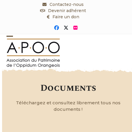
Skip
Contactez-nous
to
Devenir adhérent
content
Faire un don
Facebook
Twitter
Flickr
Open
Close
mobile
mobile
menu
menu
Documents
Téléchargez et consultez librement tous nos
documents !