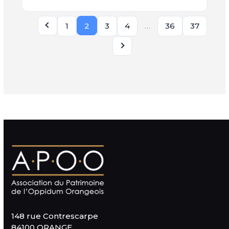
2
…
1
3
4
36
37
148 rue Contrescarpe
84100 ORANGE