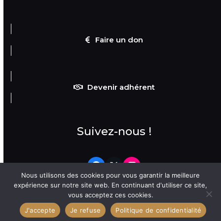
Faire un don
Devenir adhérent
Suivez-nous !
Facebook
Twitter
Flickr
Nous utilisons des cookies pour vous garantir la meilleure
expérience sur notre site web. En continuant d'utiliser ce site,
vous acceptez ces cookies.
Copyright
APOO
2026 - Tous droits réservés -
Mentions Légales
-
J'accepte
Je refuse
Politique de confidentialité
Données personnelles
-
Sitemap
- Site réalisé par
izii.fr